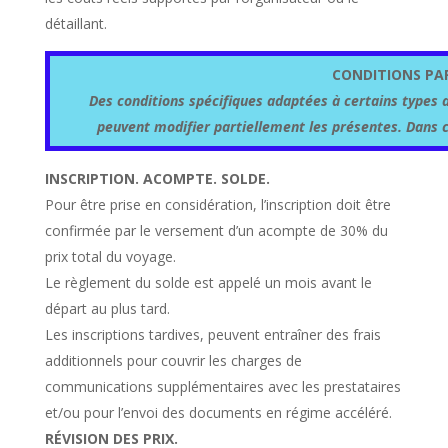
détaillant.
CONDITIONS PAR
Des conditions spécifiques adaptées à certains types 
peuvent modifier partiellement les présentes.
Dans c
INSCRIPTION. ACOMPTE. SOLDE.
Pour être prise en considération, l’inscription doit être
confirmée par le versement d’un acompte de 30% du
prix total du voyage.
Le règlement du solde est appelé un mois avant le
départ au plus tard.
Les inscriptions tardives, peuvent entraîner des frais
additionnels pour couvrir les charges de
communications supplémentaires avec les prestataires
et/ou pour l’envoi des documents en régime accéléré.
RÉVISION DES PRIX.